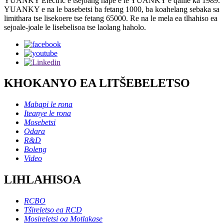
YUANKY Electric e tsejoang hape e le YUANKY e qalile ka 1989.
YUANKY e na le basebetsi ba fetang 1000, ba koahelang sebaka sa
limithara tse lisekoere tse fetang 65000. Re na le mela ea tlhahiso ea
sejoale-joale le lisebelisoa tse laolang haholo.
KHOKANYO EA LITŠEBELETSO
Mabapi le rona
Iteanye le rona
Mosebetsi
Odara
R&D
Boleng
Video
LIHLAHISOA
RCBO
Tšireletso ea RCD
Mosireletsi oa Motlakase