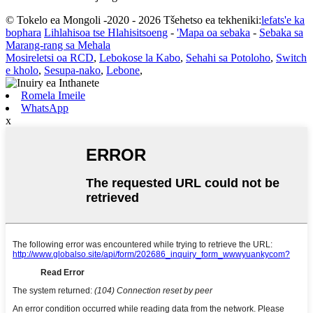
© Tokelo ea Mongoli -2020 - 2026 Tšehetso ea tekheniki:
lefats'e ka
bophara
Lihlahisoa tse Hlahisitsoeng
-
'Mapa oa sebaka
-
Sebaka sa
Marang-rang sa Mehala
Mosireletsi oa RCD
,
Lebokose la Kabo
,
Sehahi sa Potoloho
,
Switch
e kholo
,
Sesupa-nako
,
Lebone
,
Romela Imeile
WhatsApp
x