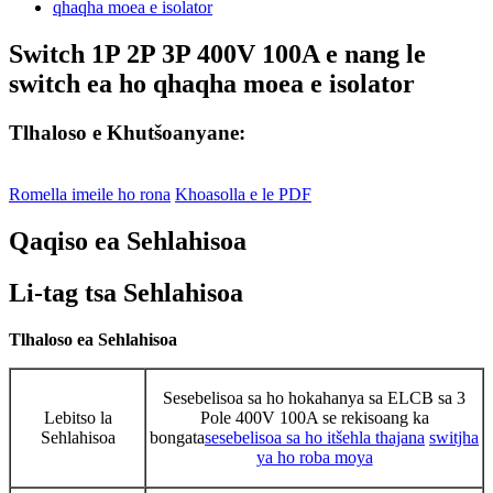
Switch 1P 2P 3P 400V 100A e nang le
switch ea ho qhaqha moea e isolator
Tlhaloso e Khutšoanyane:
Romella imeile ho rona
Khoasolla e le PDF
Qaqiso ea Sehlahisoa
Li-tag tsa Sehlahisoa
Tlhaloso ea Sehlahisoa
Sesebelisoa sa ho hokahanya sa ELCB sa 3
Lebitso la
Pole 400V 100A se rekisoang ka
Sehlahisoa
bongata
sesebelisoa sa ho itšehla thajana
switjha
ya ho roba moya