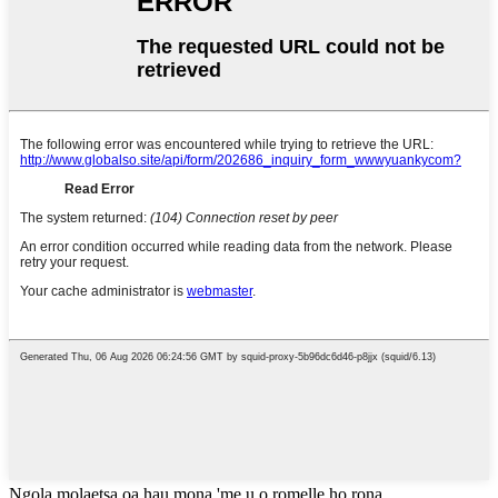
Ngola molaetsa oa hau mona 'me u o romelle ho rona