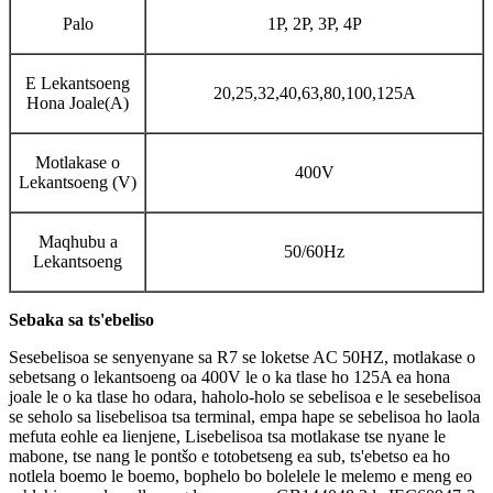
Palo
1P, 2P, 3P, 4P
E Lekantsoeng
20,25,32,40,63,80,100,125A
Hona Joale(A)
Motlakase o
400V
Lekantsoeng (V)
Maqhubu a
50/60Hz
Lekantsoeng
Sebaka sa ts'ebeliso
Sesebelisoa se senyenyane sa R7 se loketse AC 50HZ, motlakase o
sebetsang o lekantsoeng oa 400V le o ka tlase ho 125A ea hona
joale le o ka tlase ho odara, haholo-holo se sebelisoa e le sesebelisoa
se seholo sa lisebelisoa tsa terminal, empa hape se sebelisoa ho laola
mefuta eohle ea lienjene, Lisebelisoa tsa motlakase tse nyane le
mabone, tse nang le pontšo e totobetseng ea sub, ts'ebetso ea ho
notlela boemo le boemo, bophelo bo bolelele le melemo e meng eo