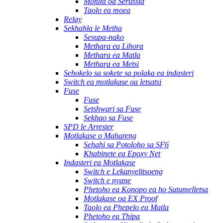
Mofuta oa Serussia
Taolo ea moea
Relay
Sekhahla le Metha
Sesupa-nako
Methara ea Lihora
Methara ea Matla
Methara ea Metsi
Sehokelo sa sokete sa polaka ea indasteri
Switch ea motlakase oa letsatsi
Fuse
Fuse
Setshwari sa Fuse
Sekhao sa Fuse
SPD le Arrester
Motlakase o Mahareng
Sehahi sa Potoloho sa SF6
Khabinete ea Epoxy Net
Indasteri ea Motlakase
Switch e Lekanyelitsoeng
Switch e nyane
Phetoho ea Konopo ea ho Sutumelletsa
Motlakase oa EX Proof
Taolo ea Phepelo ea Matla
Phetoho ea Thipa