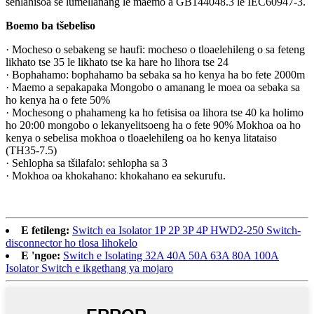
sehlahisoa se lumellanang le maemo a GB144048.3 le IEC60947-3.
Boemo ba tšebeliso
· Mocheso o sebakeng se haufi: mocheso o tloaelehileng o sa feteng
likhato tse 35 le likhato tse ka hare ho lihora tse 24
· Bophahamo: bophahamo ba sebaka sa ho kenya ha bo fete 2000m
· Maemo a sepakapaka Mongobo o amanang le moea oa sebaka sa
ho kenya ha o fete 50%
· Mochesong o phahameng ka ho fetisisa oa lihora tse 40 ka holimo
ho 20:00 mongobo o lekanyelitsoeng ha o fete 90% Mokhoa oa ho
kenya o sebelisa mokhoa o tloaelehileng oa ho kenya litataiso
(TH35-7.5)
· Sehlopha sa tšilafalo: sehlopha sa 3
· Mokhoa oa khokahano: khokahano ea sekurufu.
E fetileng:
Switch ea Isolator 1P 2P 3P 4P HWD2-250 Switch-
disconnector ho tlosa lihokelo
E 'ngoe:
Switch e Isolating 32A 40A 50A 63A 80A 100A
Isolator Switch e ikgethang ya mojaro