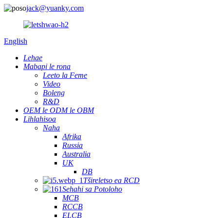
jack@yuanky.com
English
Lehae
Mabapi le rona
Leeto la Feme
Video
Boleng
R&D
OEM le ODM le OBM
Lihlahisoa
Naha
Afrika
Russia
Australia
UK
DB
Tšireletso ea RCD
Sehahi sa Potoloho
MCB
RCCB
ELCB