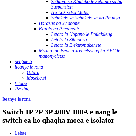
Setlamo sa Khatello le Setlamo sa ho
Suspension
Ho Lokisetsa Matla
Sehokelo sa Sehokelo sa ho Phunya
Borashe ba k'habone
Karolo ea Pneumatic
Letoto la Kopano le Potlakileng
Letoto la Silindara
Letoto la Elektromakenete
Mokero oa tšepe o koahetsoeng ka PVC le
manonyeletso
Setifikeiti
Iteanye le rona
Odara
Mosebetsi
Litaba
Tse ling
Iteanye le rona
Switch 1P 2P 3P 400V 100A e nang le
switch ea ho qhaqha moea e isolator
Lehae