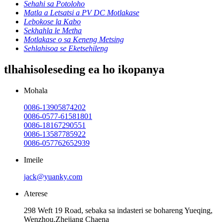
Sehahi sa Potoloho
Matla a Letsatsi a PV DC Motlakase
Lebokose la Kabo
Sekhahla le Metha
Motlakase o sa Keneng Metsing
Sehlahisoa se Eketsehileng
tlhahisoleseding ea ho ikopanya
Mohala
0086-13905874202
0086-0577-61581801
0086-18167290551
0086-13587785922
0086-057762652939
Imeile
jack@yuanky.com
Aterese
298 Weft 19 Road, sebaka sa indasteri se bohareng Yueqing,
Wenzhou.Zhejiang Chaena