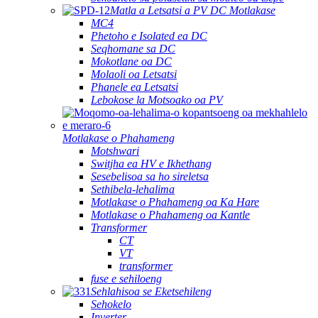
Matla a Letsatsi a PV DC Motlakase
MC4
Phetoho e Isolated ea DC
Seqhomane sa DC
Mokotlane oa DC
Molaoli oa Letsatsi
Phanele ea Letsatsi
Lebokose la Motsoako oa PV
Motlakase o Phahameng
Motshwari
Switjha ea HV e Ikhethang
Sesebelisoa sa ho sireletsa
Sethibela-lehalima
Motlakase o Phahameng oa Ka Hare
Motlakase o Phahameng oa Kantle
Transformer
CT
VT
transformer
fuse e sehiloeng
Sehlahisoa se Eketsehileng
Sehokelo
Inverter