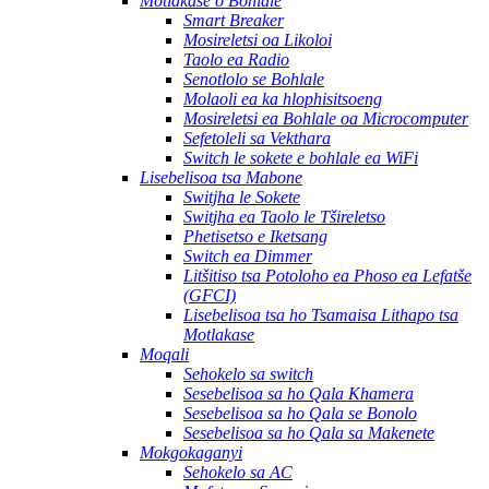
Motlakase o Bohlale
Smart Breaker
Mosireletsi oa Likoloi
Taolo ea Radio
Senotlolo se Bohlale
Molaoli ea ka hlophisitsoeng
Mosireletsi ea Bohlale oa Microcomputer
Sefetoleli sa Vekthara
Switch le sokete e bohlale ea WiFi
Lisebelisoa tsa Mabone
Switjha le Sokete
Switjha ea Taolo le Tšireletso
Phetisetso e Iketsang
Switch ea Dimmer
Litšitiso tsa Potoloho ea Phoso ea Lefatše
(GFCI)
Lisebelisoa tsa ho Tsamaisa Lithapo tsa
Motlakase
Moqali
Sehokelo sa switch
Sesebelisoa sa ho Qala Khamera
Sesebelisoa sa ho Qala se Bonolo
Sesebelisoa sa ho Qala sa Makenete
Mokgokaganyi
Sehokelo sa AC