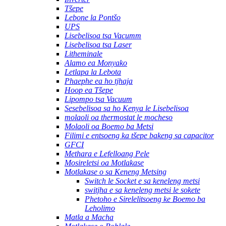
Tšepe
Lebone la Pontšo
UPS
Lisebelisoa tsa Vacumm
Lisebelisoa tsa Laser
Litheminale
Alamo ea Monyako
Letlapa la Lebota
Phaephe ea ho tjhaja
Hoop ea Tšepe
Lipompo tsa Vacuum
Sesebelisoa sa ho Kenya le Lisebelisoa
molaoli oa thermostat le mocheso
Molaoli oa Boemo ba Metsi
Filimi e entsoeng ka tšepe bakeng sa capacitor
GFCI
Methara e Lefelloang Pele
Mosireletsi oa Motlakase
Motlakase o sa Keneng Metsing
Switch le Socket e sa keneleng metsi
switjha e sa keneleng metsi le sokete
Phetoho e Sirelelitsoeng ke Boemo ba
Leholimo
Matla a Macha