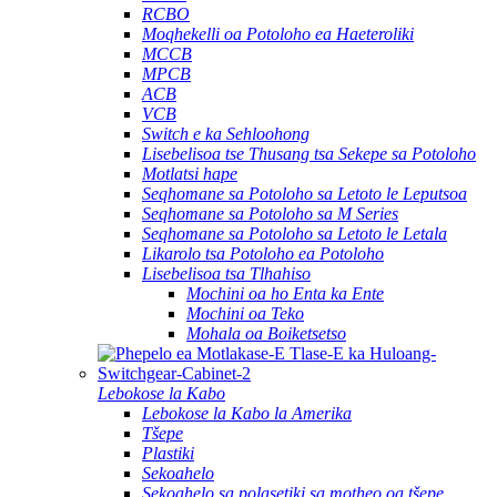
RCBO
Moqhekelli oa Potoloho ea Haeteroliki
MCCB
MPCB
ACB
VCB
Switch e ka Sehloohong
Lisebelisoa tse Thusang tsa Sekepe sa Potoloho
Motlatsi hape
Seqhomane sa Potoloho sa Letoto le Leputsoa
Seqhomane sa Potoloho sa M Series
Seqhomane sa Potoloho sa Letoto le Letala
Likarolo tsa Potoloho ea Potoloho
Lisebelisoa tsa Tlhahiso
Mochini oa ho Enta ka Ente
Mochini oa Teko
Mohala oa Boiketsetso
Lebokose la Kabo
Lebokose la Kabo la Amerika
Tšepe
Plastiki
Sekoahelo
Sekoahelo sa polasetiki sa motheo oa tšepe