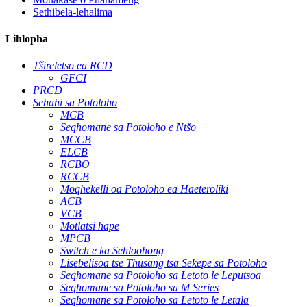
Sethibela-lehalima
Lihlopha
Tšireletso ea RCD
GFCI
PRCD
Sehahi sa Potoloho
MCB
Seqhomane sa Potoloho e Ntšo
MCCB
ELCB
RCBO
RCCB
Moqhekelli oa Potoloho ea Haeteroliki
ACB
VCB
Motlatsi hape
MPCB
Switch e ka Sehloohong
Lisebelisoa tse Thusang tsa Sekepe sa Potoloho
Seqhomane sa Potoloho sa Letoto le Leputsoa
Seqhomane sa Potoloho sa M Series
Seqhomane sa Potoloho sa Letoto le Letala