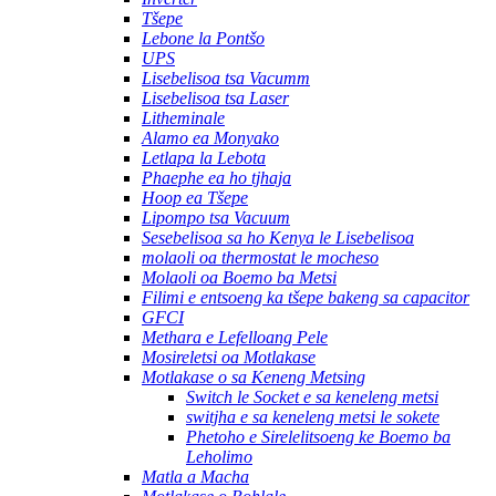
Tšepe
Lebone la Pontšo
UPS
Lisebelisoa tsa Vacumm
Lisebelisoa tsa Laser
Litheminale
Alamo ea Monyako
Letlapa la Lebota
Phaephe ea ho tjhaja
Hoop ea Tšepe
Lipompo tsa Vacuum
Sesebelisoa sa ho Kenya le Lisebelisoa
molaoli oa thermostat le mocheso
Molaoli oa Boemo ba Metsi
Filimi e entsoeng ka tšepe bakeng sa capacitor
GFCI
Methara e Lefelloang Pele
Mosireletsi oa Motlakase
Motlakase o sa Keneng Metsing
Switch le Socket e sa keneleng metsi
switjha e sa keneleng metsi le sokete
Phetoho e Sirelelitsoeng ke Boemo ba
Leholimo
Matla a Macha