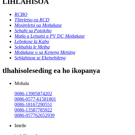
LIHLAHISOA
RCBO
Tšireletso ea RCD
Mosireletsi oa Motlakase
Sehahi sa Potoloho
Matla a Letsatsi a PV DC Motlakase
Lebokose la Kabo
Sekhahla le Metha
Motlakase o sa Keneng Metsing
Sehlahisoa se Eketsehileng
tlhahisoleseding ea ho ikopanya
Mohala
0086-13905874202
0086-0577-61581801
0086-18167290551
0086-13587785922
0086-057762652939
Imeile