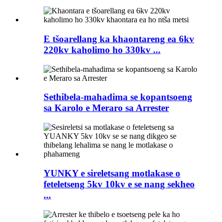
E tšoarellang ka khaontareng ea 6kv
220kv kaholimo ho 330kv ...
Sethibela-mahadima se kopantsoeng
sa Karolo e Meraro sa Arrester
YUNKY e sireletsang motlakase o
feteletseng 5kv 10kv e se nang sekheo
...