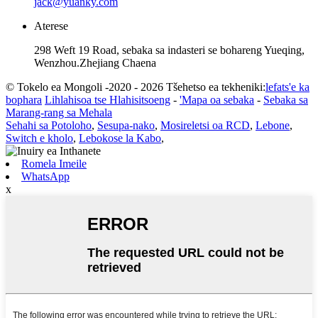
jack@yuanky.com
Aterese
298 Weft 19 Road, sebaka sa indasteri se bohareng Yueqing,
Wenzhou.Zhejiang Chaena
© Tokelo ea Mongoli -2020 - 2026 Tšehetso ea tekheniki:
lefats'e ka
bophara
Lihlahisoa tse Hlahisitsoeng
-
'Mapa oa sebaka
-
Sebaka sa
Marang-rang sa Mehala
Sehahi sa Potoloho
,
Sesupa-nako
,
Mosireletsi oa RCD
,
Lebone
,
Switch e kholo
,
Lebokose la Kabo
,
Romela Imeile
WhatsApp
x