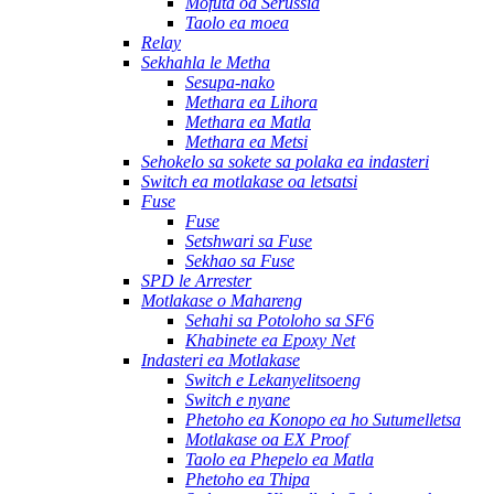
Mofuta oa Serussia
Taolo ea moea
Relay
Sekhahla le Metha
Sesupa-nako
Methara ea Lihora
Methara ea Matla
Methara ea Metsi
Sehokelo sa sokete sa polaka ea indasteri
Switch ea motlakase oa letsatsi
Fuse
Fuse
Setshwari sa Fuse
Sekhao sa Fuse
SPD le Arrester
Motlakase o Mahareng
Sehahi sa Potoloho sa SF6
Khabinete ea Epoxy Net
Indasteri ea Motlakase
Switch e Lekanyelitsoeng
Switch e nyane
Phetoho ea Konopo ea ho Sutumelletsa
Motlakase oa EX Proof
Taolo ea Phepelo ea Matla
Phetoho ea Thipa