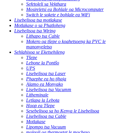
Sefetoleli sa Vekthara
Mosireletsi ea Bohlale oa Microcomputer
Switch le sokete e bohlale ea WiFi
Lisebelisoa tsa motlakase
Motlakase o sa Phatloheng
Lisebelisoa tsa Wiring
Lithapo tsa Cable
Mokero oa tšepe o koahetsoeng ka PVC le
manonyeletso
Sehlahisoa se Eketsehileng
Tšepe
Lebone la Pontšo
UPS
Lisebelisoa tsa Laser
Phaephe ea ho tjhaja
Alamo ea Monyako
Lisebelisoa tsa Vacumm
Litheminale
Letlapa la Lebota
Hoop ea Tšepe
Sesebelisoa sa ho Kenya le Lisebelisoa
Lisebelisoa tsa Cable
Motlakase
Lipompo tsa Vacuum
molaoli oa thermostat le mocheso