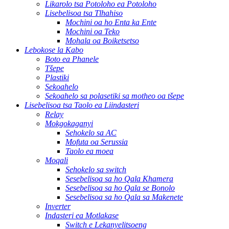
Likarolo tsa Potoloho ea Potoloho
Lisebelisoa tsa Tlhahiso
Mochini oa ho Enta ka Ente
Mochini oa Teko
Mohala oa Boiketsetso
Lebokose la Kabo
Boto ea Phanele
Tšepe
Plastiki
Sekoahelo
Sekoahelo sa polasetiki sa motheo oa tšepe
Lisebelisoa tsa Taolo ea Liindasteri
Relay
Mokgokaganyi
Sehokelo sa AC
Mofuta oa Serussia
Taolo ea moea
Moqali
Sehokelo sa switch
Sesebelisoa sa ho Qala Khamera
Sesebelisoa sa ho Qala se Bonolo
Sesebelisoa sa ho Qala sa Makenete
Inverter
Indasteri ea Motlakase
Switch e Lekanyelitsoeng