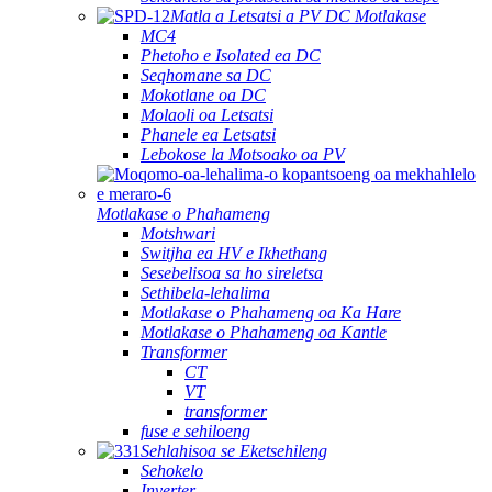
Matla a Letsatsi a PV DC Motlakase
MC4
Phetoho e Isolated ea DC
Seqhomane sa DC
Mokotlane oa DC
Molaoli oa Letsatsi
Phanele ea Letsatsi
Lebokose la Motsoako oa PV
Motlakase o Phahameng
Motshwari
Switjha ea HV e Ikhethang
Sesebelisoa sa ho sireletsa
Sethibela-lehalima
Motlakase o Phahameng oa Ka Hare
Motlakase o Phahameng oa Kantle
Transformer
CT
VT
transformer
fuse e sehiloeng
Sehlahisoa se Eketsehileng
Sehokelo
Inverter