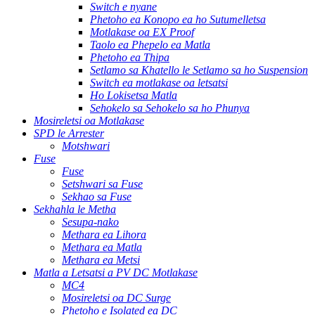
Switch e nyane
Phetoho ea Konopo ea ho Sutumelletsa
Motlakase oa EX Proof
Taolo ea Phepelo ea Matla
Phetoho ea Thipa
Setlamo sa Khatello le Setlamo sa ho Suspension
Switch ea motlakase oa letsatsi
Ho Lokisetsa Matla
Sehokelo sa Sehokelo sa ho Phunya
Mosireletsi oa Motlakase
SPD le Arrester
Motshwari
Fuse
Fuse
Setshwari sa Fuse
Sekhao sa Fuse
Sekhahla le Metha
Sesupa-nako
Methara ea Lihora
Methara ea Matla
Methara ea Metsi
Matla a Letsatsi a PV DC Motlakase
MC4
Mosireletsi oa DC Surge
Phetoho e Isolated ea DC