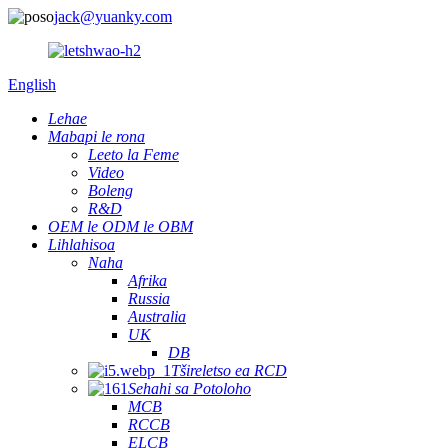
jack@yuanky.com
English
Lehae
Mabapi le rona
Leeto la Feme
Video
Boleng
R&D
OEM le ODM le OBM
Lihlahisoa
Naha
Afrika
Russia
Australia
UK
DB
Tšireletso ea RCD
Sehahi sa Potoloho
MCB
RCCB
ELCB