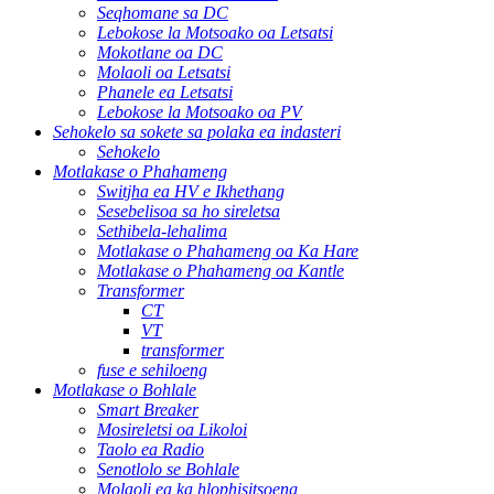
Seqhomane sa DC
Lebokose la Motsoako oa Letsatsi
Mokotlane oa DC
Molaoli oa Letsatsi
Phanele ea Letsatsi
Lebokose la Motsoako oa PV
Sehokelo sa sokete sa polaka ea indasteri
Sehokelo
Motlakase o Phahameng
Switjha ea HV e Ikhethang
Sesebelisoa sa ho sireletsa
Sethibela-lehalima
Motlakase o Phahameng oa Ka Hare
Motlakase o Phahameng oa Kantle
Transformer
CT
VT
transformer
fuse e sehiloeng
Motlakase o Bohlale
Smart Breaker
Mosireletsi oa Likoloi
Taolo ea Radio
Senotlolo se Bohlale
Molaoli ea ka hlophisitsoeng