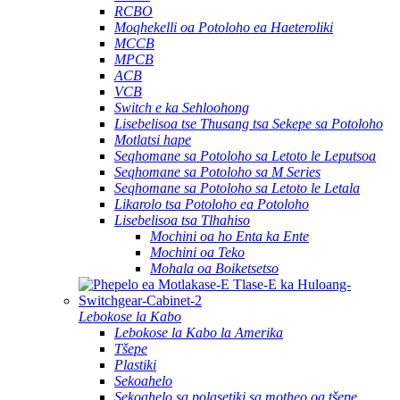
RCBO
Moqhekelli oa Potoloho ea Haeteroliki
MCCB
MPCB
ACB
VCB
Switch e ka Sehloohong
Lisebelisoa tse Thusang tsa Sekepe sa Potoloho
Motlatsi hape
Seqhomane sa Potoloho sa Letoto le Leputsoa
Seqhomane sa Potoloho sa M Series
Seqhomane sa Potoloho sa Letoto le Letala
Likarolo tsa Potoloho ea Potoloho
Lisebelisoa tsa Tlhahiso
Mochini oa ho Enta ka Ente
Mochini oa Teko
Mohala oa Boiketsetso
Lebokose la Kabo
Lebokose la Kabo la Amerika
Tšepe
Plastiki
Sekoahelo
Sekoahelo sa polasetiki sa motheo oa tšepe