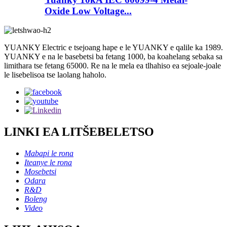
Oxide Low Voltage...
YUANKY Electric e tsejoang hape e le YUANKY e qalile ka 1989.
YUANKY e na le basebetsi ba fetang 1000, ba koahelang sebaka sa
limithara tse fetang 65000. Re na le mela ea tlhahiso ea sejoale-joale
le lisebelisoa tse laolang haholo.
LINKI EA LITŠEBELETSO
Mabapi le rona
Iteanye le rona
Mosebetsi
Odara
R&D
Boleng
Video