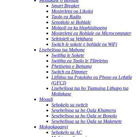
Motlakase o Bohlale
Smart Breaker
Mosireletsi oa Likoloi
Taolo ea Radio
Senotlolo se Bohlale
Molaoli ea ka hlophisitsoeng
Mosireletsi ea Bohlale oa Microcomputer
Sefetoleli sa Vekthara
Switch le sokete e bohlale ea WiFi
Lisebelisoa tsa Mabone
Switjha le Sokete
Switjha ea Taolo le Tšireletso
Phetisetso e Iketsang
Switch ea Dimmer
Litšitiso tsa Potoloho ea Phoso ea Lefatše
(GFCI)
Lisebelisoa tsa ho Tsamaisa Lithapo tsa
Motlakase
Moqali
Sehokelo sa switch
Sesebelisoa sa ho Qala Khamera
Sesebelisoa sa ho Qala se Bonolo
Sesebelisoa sa ho Qala sa Makenete
Mokgokaganyi
Sehokelo sa AC