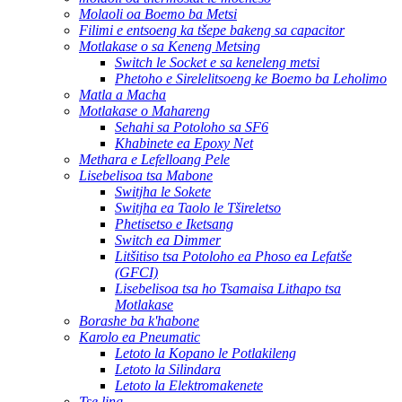
Molaoli oa Boemo ba Metsi
Filimi e entsoeng ka tšepe bakeng sa capacitor
Motlakase o sa Keneng Metsing
Switch le Socket e sa keneleng metsi
Phetoho e Sirelelitsoeng ke Boemo ba Leholimo
Matla a Macha
Motlakase o Mahareng
Sehahi sa Potoloho sa SF6
Khabinete ea Epoxy Net
Methara e Lefelloang Pele
Lisebelisoa tsa Mabone
Switjha le Sokete
Switjha ea Taolo le Tšireletso
Phetisetso e Iketsang
Switch ea Dimmer
Litšitiso tsa Potoloho ea Phoso ea Lefatše
(GFCI)
Lisebelisoa tsa ho Tsamaisa Lithapo tsa
Motlakase
Borashe ba k'habone
Karolo ea Pneumatic
Letoto la Kopano le Potlakileng
Letoto la Silindara
Letoto la Elektromakenete
Tse ling