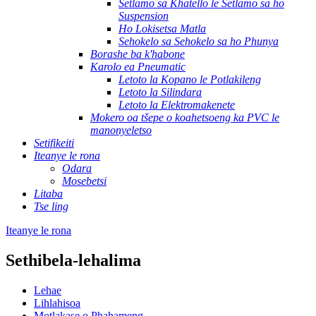
Setlamo sa Khatello le Setlamo sa ho
Suspension
Ho Lokisetsa Matla
Sehokelo sa Sehokelo sa ho Phunya
Borashe ba k'habone
Karolo ea Pneumatic
Letoto la Kopano le Potlakileng
Letoto la Silindara
Letoto la Elektromakenete
Mokero oa tšepe o koahetsoeng ka PVC le
manonyeletso
Setifikeiti
Iteanye le rona
Odara
Mosebetsi
Litaba
Tse ling
Iteanye le rona
Sethibela-lehalima
Lehae
Lihlahisoa
Motlakase o Phahameng