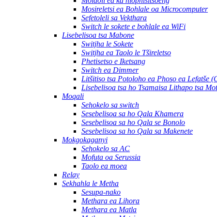
Molaoli ea ka hlophisitsoeng
Mosireletsi ea Bohlale oa Microcomputer
Sefetoleli sa Vekthara
Switch le sokete e bohlale ea WiFi
Lisebelisoa tsa Mabone
Switjha le Sokete
Switjha ea Taolo le Tšireletso
Phetisetso e Iketsang
Switch ea Dimmer
Litšitiso tsa Potoloho ea Phoso ea Lefatše 
Lisebelisoa tsa ho Tsamaisa Lithapo tsa Mo
Moqali
Sehokelo sa switch
Sesebelisoa sa ho Qala Khamera
Sesebelisoa sa ho Qala se Bonolo
Sesebelisoa sa ho Qala sa Makenete
Mokgokaganyi
Sehokelo sa AC
Mofuta oa Serussia
Taolo ea moea
Relay
Sekhahla le Metha
Sesupa-nako
Methara ea Lihora
Methara ea Matla