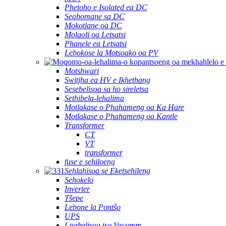
Phetoho e Isolated ea DC
Seqhomane sa DC
Mokotlane oa DC
Molaoli oa Letsatsi
Phanele ea Letsatsi
Lebokose la Motsoako oa PV
Motshwari
Switjha ea HV e Ikhethang
Sesebelisoa sa ho sireletsa
Sethibela-lehalima
Motlakase o Phahameng oa Ka Hare
Motlakase o Phahameng oa Kantle
Transformer
CT
VT
transformer
fuse e sehiloeng
Sehlahisoa se Eketsehileng
Sehokelo
Inverter
Tšepe
Lebone la Pontšo
UPS
Lisebelisoa tsa Vacumm