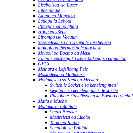
Lisebelisoa tsa Laser
Litheminale
Alamo ea Monyako
Letlapa la Lebota
Phaephe ea ho tjhaja
Hoop ea Tšepe
Lipompo tsa Vacuum
Sesebelisoa sa ho Kenya le Lisebelisoa
molaoli oa thermostat le mocheso
Molaoli oa Boemo ba Metsi
Filimi e entsoeng ka tšepe bakeng sa capacitor
GFCI
Methara e Lefelloang Pele
Mosireletsi oa Motlakase
Motlakase o sa Keneng Metsing
Switch le Socket e sa keneleng metsi
switjha e sa keneleng metsi le sokete
Phetoho e Sirelelitsoeng ke Boemo ba Leho
Matla a Macha
Motlakase o Bohlale
Smart Breaker
Mosireletsi oa Likoloi
Taolo ea Radio
Senotlolo se Bohlale