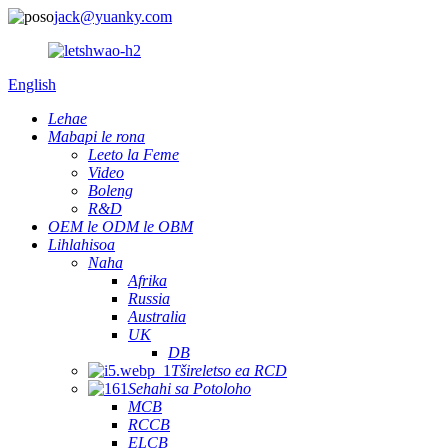
jack@yuanky.com
English
Lehae
Mabapi le rona
Leeto la Feme
Video
Boleng
R&D
OEM le ODM le OBM
Lihlahisoa
Naha
Afrika
Russia
Australia
UK
DB
Tšireletso ea RCD
Sehahi sa Potoloho
MCB
RCCB
ELCB