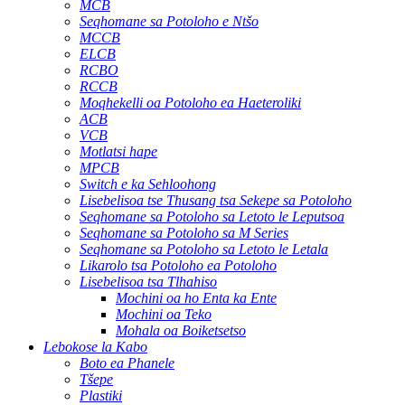
MCB
Seqhomane sa Potoloho e Ntšo
MCCB
ELCB
RCBO
RCCB
Moqhekelli oa Potoloho ea Haeteroliki
ACB
VCB
Motlatsi hape
MPCB
Switch e ka Sehloohong
Lisebelisoa tse Thusang tsa Sekepe sa Potoloho
Seqhomane sa Potoloho sa Letoto le Leputsoa
Seqhomane sa Potoloho sa M Series
Seqhomane sa Potoloho sa Letoto le Letala
Likarolo tsa Potoloho ea Potoloho
Lisebelisoa tsa Tlhahiso
Mochini oa ho Enta ka Ente
Mochini oa Teko
Mohala oa Boiketsetso
Lebokose la Kabo
Boto ea Phanele
Tšepe
Plastiki