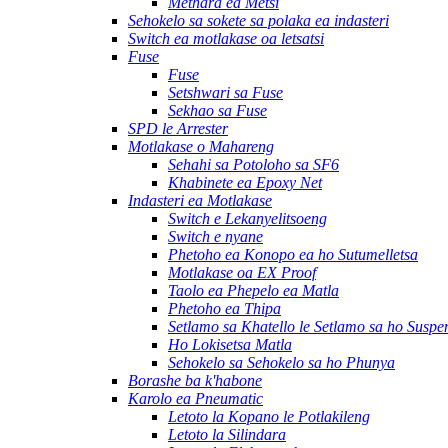
Methara ea Metsi
Sehokelo sa sokete sa polaka ea indasteri
Switch ea motlakase oa letsatsi
Fuse
Fuse
Setshwari sa Fuse
Sekhao sa Fuse
SPD le Arrester
Motlakase o Mahareng
Sehahi sa Potoloho sa SF6
Khabinete ea Epoxy Net
Indasteri ea Motlakase
Switch e Lekanyelitsoeng
Switch e nyane
Phetoho ea Konopo ea ho Sutumelletsa
Motlakase oa EX Proof
Taolo ea Phepelo ea Matla
Phetoho ea Thipa
Setlamo sa Khatello le Setlamo sa ho Suspe
Ho Lokisetsa Matla
Sehokelo sa Sehokelo sa ho Phunya
Borashe ba k'habone
Karolo ea Pneumatic
Letoto la Kopano le Potlakileng
Letoto la Silindara