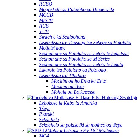
RCBO
Moqhekelli oa Potoloho ea Haeteroliki
MCCB
MPCB
ACB
VCB
Switch e ka Sehloohong
Lisebelisoa tse Thusang tsa Sekepe sa Potoloho
Motlatsi hape
Seqhomane sa Potoloho sa Letoto le Leputsoa
Seqhomane sa Potoloho sa M Series
Seqhomane sa Potoloho sa Letoto le Letala
Likarolo tsa Potoloho ea Potoloho
Lisebelisoa tsa Tlhahiso
Mochini oa ho Enta ka Ente
Mochini oa Teko
Mohala oa Boiketsetso
Lebokose la Kabo la Amerika
Tšepe
Plastiki
Sekoahelo
Sekoahelo sa polasetiki sa motheo oa tšepe
Matla a Letsatsi a PV DC Motlakase
MC4