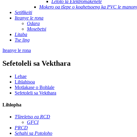
Letoto la Elektromakenete
Mokero oa tšepe o koahetsoeng ka PVC le manony
Setifikeiti
Iteanye le rona
Odara
Mosebetsi
Litaba
Tse ling
Iteanye le rona
Sefetoleli sa Vekthara
Lehae
Lihlahisoa
Motlakase o Bohlale
Sefetoleli sa Vekthara
Lihlopha
Tšireletso ea RCD
GFCI
PRCD
Sehahi sa Potoloho