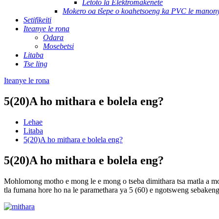
Letoto la Elektromakenete
Mokero oa tšepe o koahetsoeng ka PVC le manony
Setifikeiti
Iteanye le rona
Odara
Mosebetsi
Litaba
Tse ling
Iteanye le rona
5(20)A ho mithara e bolela eng?
Lehae
Litaba
5(20)A ho mithara e bolela eng?
5(20)A ho mithara e bolela eng?
Mohlomong motho e mong le e mong o tseba dimithara tsa matla a motl
tla fumana hore ho na le paramethara ya 5 (60) e ngotsweng sebakeng 