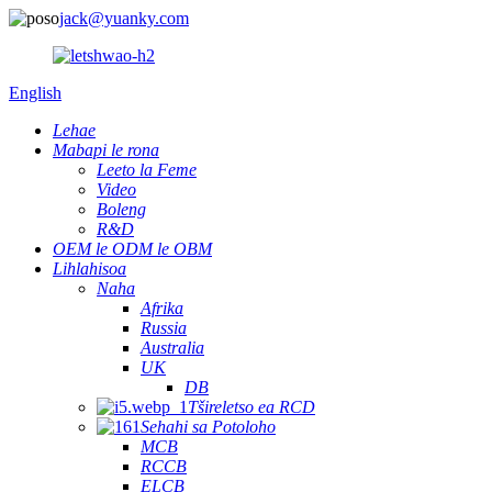
jack@yuanky.com
English
Lehae
Mabapi le rona
Leeto la Feme
Video
Boleng
R&D
OEM le ODM le OBM
Lihlahisoa
Naha
Afrika
Russia
Australia
UK
DB
Tšireletso ea RCD
Sehahi sa Potoloho
MCB
RCCB
ELCB