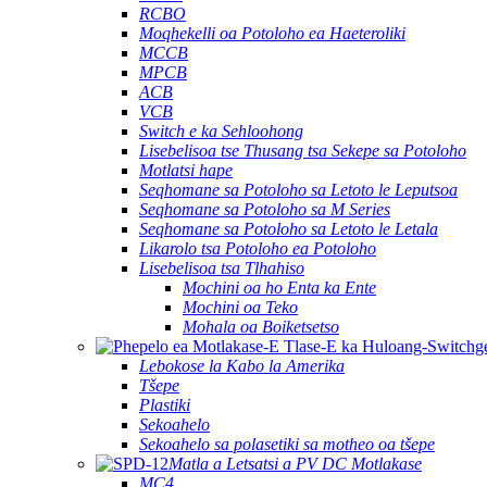
RCBO
Moqhekelli oa Potoloho ea Haeteroliki
MCCB
MPCB
ACB
VCB
Switch e ka Sehloohong
Lisebelisoa tse Thusang tsa Sekepe sa Potoloho
Motlatsi hape
Seqhomane sa Potoloho sa Letoto le Leputsoa
Seqhomane sa Potoloho sa M Series
Seqhomane sa Potoloho sa Letoto le Letala
Likarolo tsa Potoloho ea Potoloho
Lisebelisoa tsa Tlhahiso
Mochini oa ho Enta ka Ente
Mochini oa Teko
Mohala oa Boiketsetso
Lebokose la Kabo la Amerika
Tšepe
Plastiki
Sekoahelo
Sekoahelo sa polasetiki sa motheo oa tšepe
Matla a Letsatsi a PV DC Motlakase
MC4