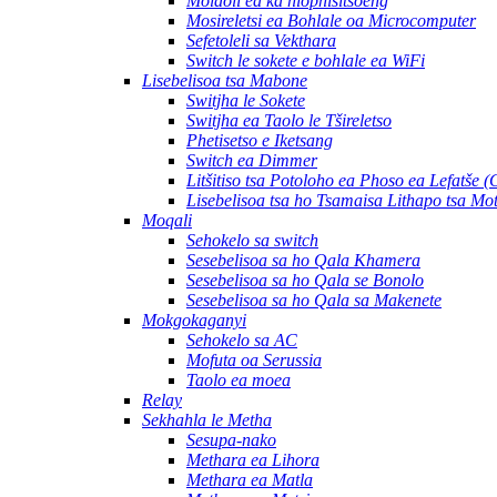
Molaoli ea ka hlophisitsoeng
Mosireletsi ea Bohlale oa Microcomputer
Sefetoleli sa Vekthara
Switch le sokete e bohlale ea WiFi
Lisebelisoa tsa Mabone
Switjha le Sokete
Switjha ea Taolo le Tšireletso
Phetisetso e Iketsang
Switch ea Dimmer
Litšitiso tsa Potoloho ea Phoso ea Lefatše 
Lisebelisoa tsa ho Tsamaisa Lithapo tsa Mo
Moqali
Sehokelo sa switch
Sesebelisoa sa ho Qala Khamera
Sesebelisoa sa ho Qala se Bonolo
Sesebelisoa sa ho Qala sa Makenete
Mokgokaganyi
Sehokelo sa AC
Mofuta oa Serussia
Taolo ea moea
Relay
Sekhahla le Metha
Sesupa-nako
Methara ea Lihora
Methara ea Matla