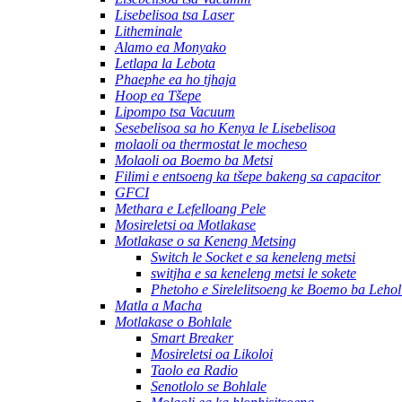
Lisebelisoa tsa Laser
Litheminale
Alamo ea Monyako
Letlapa la Lebota
Phaephe ea ho tjhaja
Hoop ea Tšepe
Lipompo tsa Vacuum
Sesebelisoa sa ho Kenya le Lisebelisoa
molaoli oa thermostat le mocheso
Molaoli oa Boemo ba Metsi
Filimi e entsoeng ka tšepe bakeng sa capacitor
GFCI
Methara e Lefelloang Pele
Mosireletsi oa Motlakase
Motlakase o sa Keneng Metsing
Switch le Socket e sa keneleng metsi
switjha e sa keneleng metsi le sokete
Phetoho e Sirelelitsoeng ke Boemo ba Leho
Matla a Macha
Motlakase o Bohlale
Smart Breaker
Mosireletsi oa Likoloi
Taolo ea Radio
Senotlolo se Bohlale