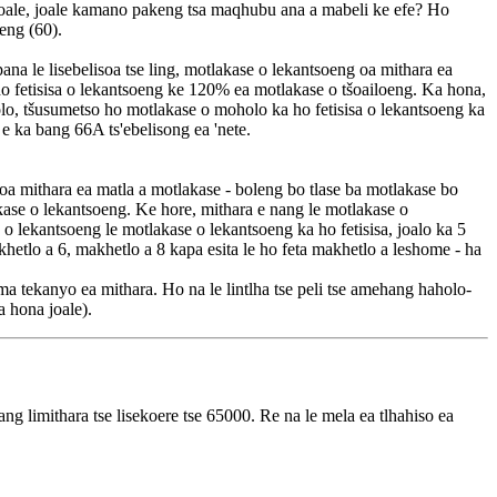
a joale, joale kamano pakeng tsa maqhubu ana a mabeli ke efe? Ho
eng (60).
a le lisebelisoa tse ling, motlakase o lekantsoeng oa mithara ea
ho fetisisa o lekantsoeng ke 120% ea motlakase o tšoailoeng. Ka hona,
olo, tšusumetso ho motlakase o moholo ka ho fetisisa o lekantsoeng ka
e ka bang 66A ts'ebelisong ea 'nete.
a mithara ea matla a motlakase - boleng bo tlase ba motlakase bo
ase o lekantsoeng. Ke hore, mithara e nang le motlakase o
 o lekantsoeng le motlakase o lekantsoeng ka ho fetisisa, joalo ka 5
etlo a 6, makhetlo a 8 kapa esita le ho feta makhetlo a leshome - ha
a tekanyo ea mithara. Ho na le lintlha tse peli tse amehang haholo-
 hona joale).
imithara tse lisekoere tse 65000. Re na le mela ea tlhahiso ea