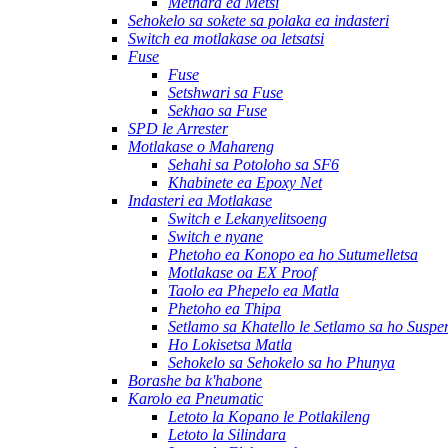
Methara ea Metsi
Sehokelo sa sokete sa polaka ea indasteri
Switch ea motlakase oa letsatsi
Fuse
Fuse
Setshwari sa Fuse
Sekhao sa Fuse
SPD le Arrester
Motlakase o Mahareng
Sehahi sa Potoloho sa SF6
Khabinete ea Epoxy Net
Indasteri ea Motlakase
Switch e Lekanyelitsoeng
Switch e nyane
Phetoho ea Konopo ea ho Sutumelletsa
Motlakase oa EX Proof
Taolo ea Phepelo ea Matla
Phetoho ea Thipa
Setlamo sa Khatello le Setlamo sa ho Suspe
Ho Lokisetsa Matla
Sehokelo sa Sehokelo sa ho Phunya
Borashe ba k'habone
Karolo ea Pneumatic
Letoto la Kopano le Potlakileng
Letoto la Silindara