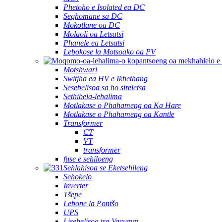
Phetoho e Isolated ea DC
Seqhomane sa DC
Mokotlane oa DC
Molaoli oa Letsatsi
Phanele ea Letsatsi
Lebokose la Motsoako oa PV
Motshwari
Switjha ea HV e Ikhethang
Sesebelisoa sa ho sireletsa
Sethibela-lehalima
Motlakase o Phahameng oa Ka Hare
Motlakase o Phahameng oa Kantle
Transformer
CT
VT
transformer
fuse e sehiloeng
Sehlahisoa se Eketsehileng
Sehokelo
Inverter
Tšepe
Lebone la Pontšo
UPS
Lisebelisoa tsa Vacumm