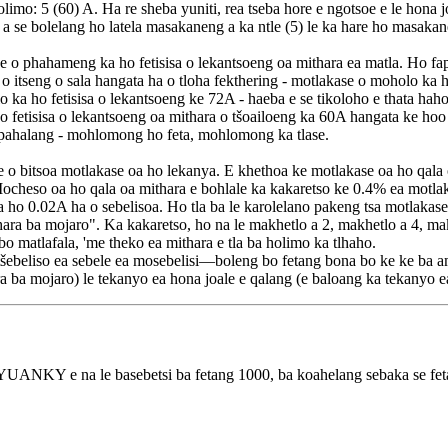
olimo: 5 (60) A. Ha re sheba yuniti, rea tseba hore e ngotsoe e le hon
 a se bolelang ho latela masakaneng a ka ntle (5) le ka hare ho masakan
o phahameng ka ho fetisisa o lekantsoeng oa mithara ea matla. Ho fapan
 itseng o sala hangata ha o tloha fekthering - motlakase o moholo ka 
 ka ho fetisisa o lekantsoeng ke 72A - haeba e se tikoloho e thata hah
 fetisisa o lekantsoeng oa mithara o tšoailoeng ka 60A hangata ke hoo 
nepahalang - mohlomong ho feta, mohlomong ka tlase.
 o bitsoa motlakase oa ho lekanya. E khethoa ke motlakase oa ho qala o
Mocheso oa ho qala oa mithara e bohlale ka kakaretso ke 0.4% ea motlak
a ho 0.02A ha o sebelisoa. Ho tla ba le karolelano pakeng tsa motlakase
ara ba mojaro". Ka kakaretso, ho na le makhetlo a 2, makhetlo a 4, makh
 matlafala, 'me theko ea mithara e tla ba holimo ka tlhaho.
šebeliso ea sebele ea mosebelisi—boleng bo fetang bona bo ke ke ba am
a ba mojaro) le tekanyo ea hona joale e qalang (e baloang ka tekanyo ea
KY e na le basebetsi ba fetang 1000, ba koahelang sebaka se fetang l