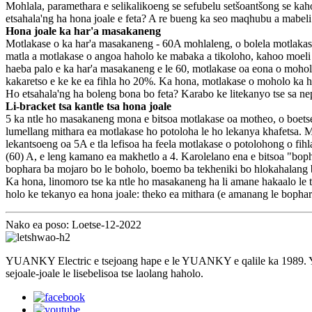
Mohlala, paramethara e selikalikoeng se sefubelu setšoantšong se kah
etsahala'ng ha hona joale e feta? A re bueng ka seo maqhubu a mabeli
Hona joale ka har'a masakaneng
Motlakase o ka har'a masakaneng - 60A mohlaleng, o bolela motlakase 
matla a motlakase o angoa haholo ke mabaka a tikoloho, kahoo moeli o
haeba palo e ka har'a masakaneng e le 60, motlakase oa eona o moholo
kakaretso e ke ke ea fihla ho 20%. Ka hona, motlakase o moholo ka ho
Ho etsahala'ng ha boleng bona bo feta? Karabo ke litekanyo tse sa 
Li-bracket tsa kantle tsa hona joale
5 ka ntle ho masakaneng mona e bitsoa motlakase oa motheo, o boetse
lumellang mithara ea motlakase ho potoloha le ho lekanya khafetsa. 
lekantsoeng oa 5A e tla lefisoa ha feela motlakase o potolohong o fihl
(60) A, e leng kamano ea makhetlo a 4. Karolelano ena e bitsoa "boph
bophara ba mojaro bo le boholo, boemo ba tekheniki bo hlokahalang bo
Ka hona, linomoro tse ka ntle ho masakaneng ha li amane hakaalo le t
holo ke tekanyo ea hona joale: theko ea mithara (e amanang le bophar
Nako ea poso: Loetse-12-2022
YUANKY Electric e tsejoang hape e le YUANKY e qalile ka 1989. YUAN
sejoale-joale le lisebelisoa tse laolang haholo.