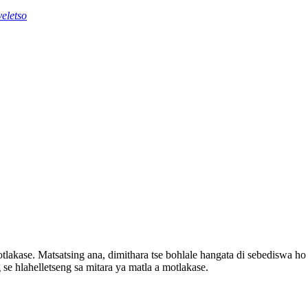
eletso
akase. Matsatsing ana, dimithara tse bohlale hangata di sebediswa ho l
se hlahelletseng sa mitara ya matla a motlakase.